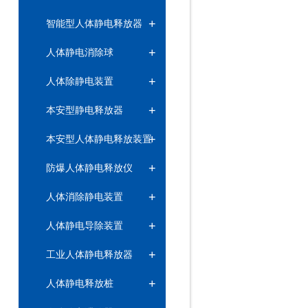
+
智能型人体静电释放器
+
人体静电消除球
+
人体除静电装置
+
本安型静电释放器
+
本安型人体静电释放装置
+
防爆人体静电释放仪
+
人体消除静电装置
+
人体静电导除装置
+
工业人体静电释放器
+
人体静电释放桩