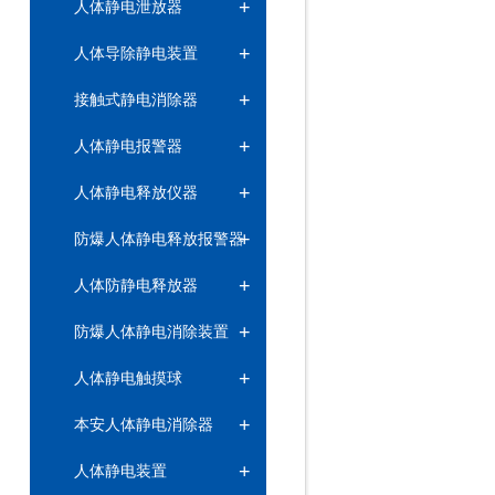
+
人体静电泄放器
+
人体导除静电装置
+
接触式静电消除器
+
人体静电报警器
+
人体静电释放仪器
+
防爆人体静电释放报警器
+
人体防静电释放器
+
防爆人体静电消除装置
+
人体静电触摸球
+
本安人体静电消除器
+
人体静电装置