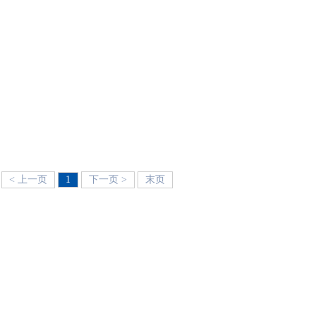
< 上一页
1
下一页 >
末页