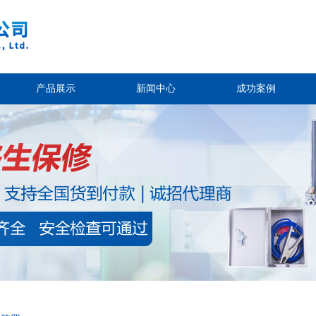
产品展示
新闻中心
成功案例