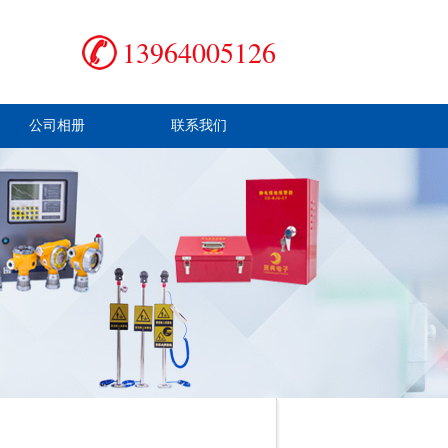
13964005126
公司相册
联系我们