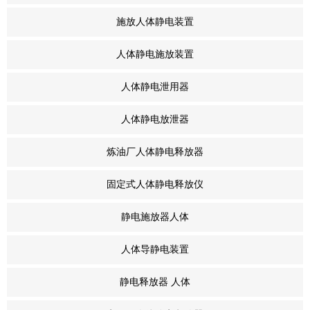
+
施放人体静电装置
+
人体静电施放装置
+
人体静电泄用器
+
人体静电放泄器
+
炼油厂人体静电释放器
+
固定式人体静电释放仪
+
静电施放器人体
+
人体导静电装置
+
静电释放器 人体