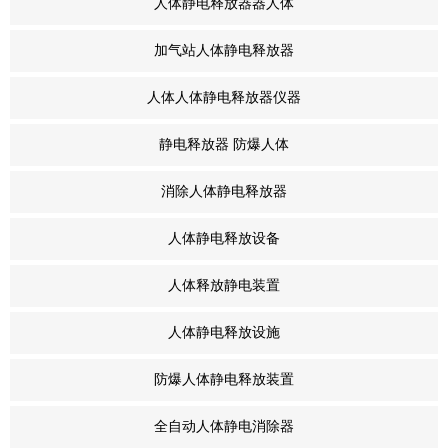
+
人体静电释放器器人体
+
加气站人体静电释放器
+
人体人体静电释放器仪器
+
静电释放器 防爆人体
+
消除人体静电释放器
+
人体静电释放设备
+
人体释放静电装置
+
人体静电释放设施
+
防爆人体静电释放装置
+
全自动人体静电消除器