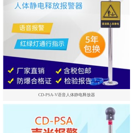
CD-PSA-V语音人体静电释放器