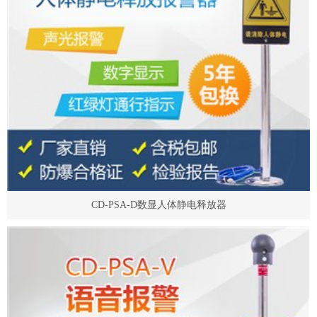
CD-PSA-D数显人体静电释放器