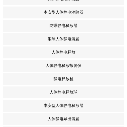
+
本安型人体静电消除器
+
防爆静电释放器
+
消除人体静电装置
+
人体静电释放
+
人体静电释放报警仪
+
静电释放桩
+
人体静电释放球
+
本安型人体静电释放器
+
人体静电导出装置