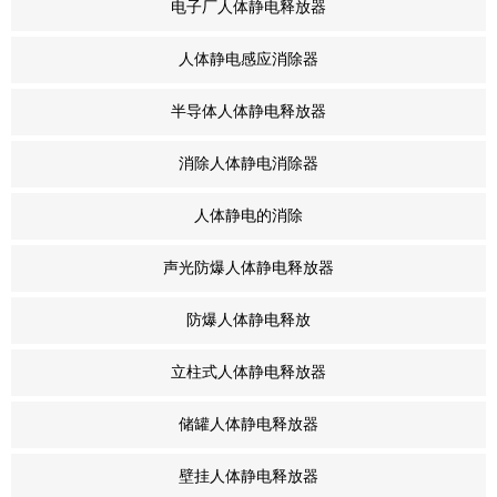
+
电子厂人体静电释放器
+
人体静电感应消除器
+
半导体人体静电释放器
+
消除人体静电消除器
+
人体静电的消除
+
声光防爆人体静电释放器
+
防爆人体静电释放
+
立柱式人体静电释放器
+
储罐人体静电释放器
+
壁挂人体静电释放器