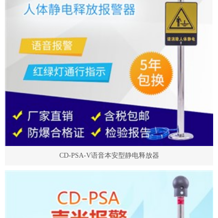
CD-PSA-V语音本安型静电释放器