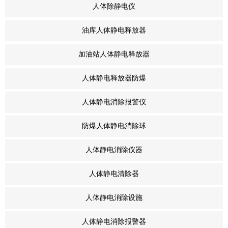
+
人体除静电仪
+
油库人体静电释放器
+
加油站人体静电释放器
+
人体静电释放器防爆
+
人体静电消除报警仪
+
防爆人体静电消除球
+
人体静电消除仪器
+
人体静电清除器
+
人体静电消除设施
+
人体静电消除报警器