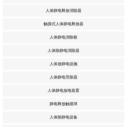
+
人体静电释放消除器
+
触摸式人体静电释放器
+
人体静电消除桩
+
人体除静电消除器
+
人体放静电设施
+
人体静电导除器
+
人体静电放电装置
+
静电释放触摸球
+
人体除静电设备