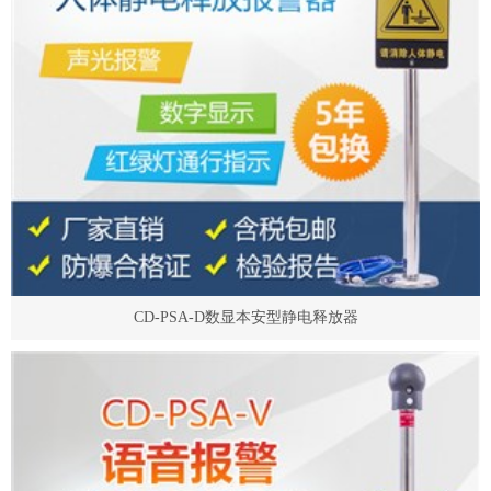
CD-PSA-D数显本安型静电释放器