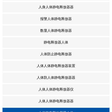
+
人身人体静电释放器器
+
报警人体静电释放器
+
数显人体静电释放器
+
静电释放器人体
+
人体防止静电释放器
+
人体人体静电释放器装置
+
人体防人体静电释放器器
+
人体人体静电释放器仪
+
人体人体静电释放器器