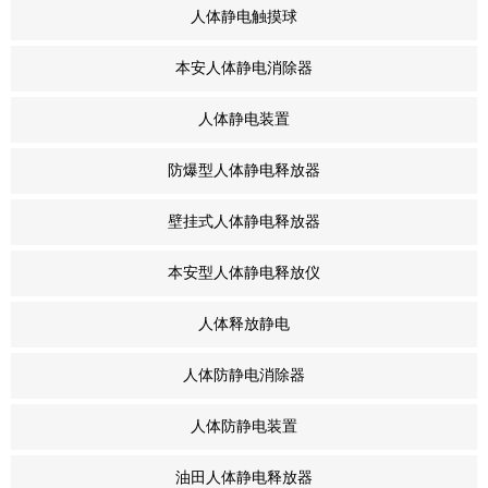
+
人体静电触摸球
+
本安人体静电消除器
+
人体静电装置
+
防爆型人体静电释放器
+
壁挂式人体静电释放器
+
本安型人体静电释放仪
+
人体释放静电
+
人体防静电消除器
+
人体防静电装置
+
油田人体静电释放器