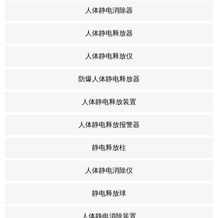
+
人体静电消除器
+
人体静电释放器
+
人体静电释放仪
+
防爆人体静电释放器
+
人体静电释放装置
+
人体静电释放报警器
+
静电释放柱
+
人体静电消除仪
+
静电释放球
+
人体静电消除装置