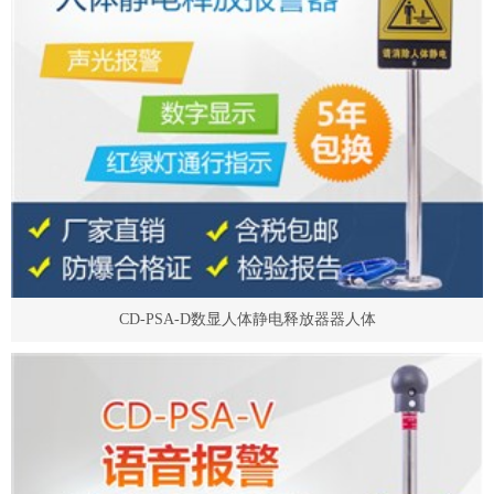
CD-PSA-D数显人体静电释放器器人体