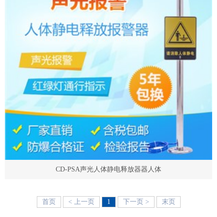
CD-PSA声光人体静电释放器器人体
首页
< 上一页
1
下一页 >
末页