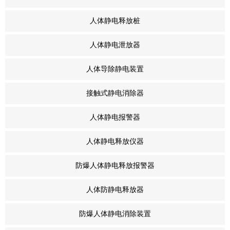
+
人体静电释放桩
+
人体静电泄放器
+
人体导除静电装置
+
接触式静电消除器
+
人体静电报警器
+
人体静电释放仪器
+
防爆人体静电释放报警器
+
人体防静电释放器
+
防爆人体静电消除装置