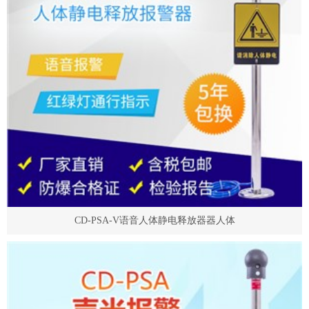
CD-PSA-V语音人体静电释放器器人体