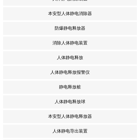
+
本安型人体静电消除器
+
防爆静电释放器
+
消除人体静电装置
+
人体静电释放
+
人体静电释放报警仪
+
静电释放桩
+
人体静电释放球
+
本安型人体静电释放器
+
人体静电导出装置