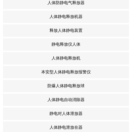
+
人体防静电气释放器
+
人体静电释放机器
+
释放人体静电装置
+
静电释放仪人体
+
人体静电释放机
+
本安型人体静电释放报警仪
+
防爆人体静电释放球
+
人体静电自动消除器
+
静电对人体泄放器
+
人体静电泄放在器