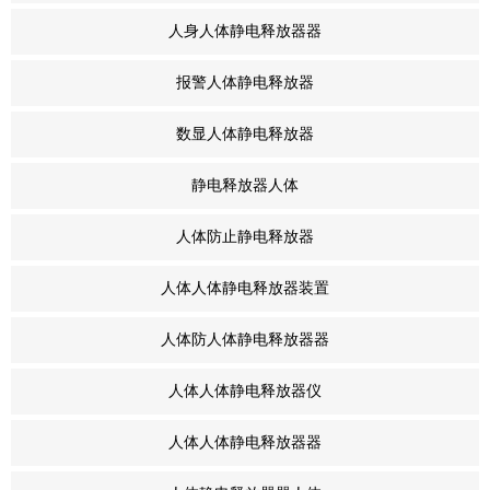
+
人身人体静电释放器器
+
报警人体静电释放器
+
数显人体静电释放器
+
静电释放器人体
+
人体防止静电释放器
+
人体人体静电释放器装置
+
人体防人体静电释放器器
+
人体人体静电释放器仪
+
人体人体静电释放器器