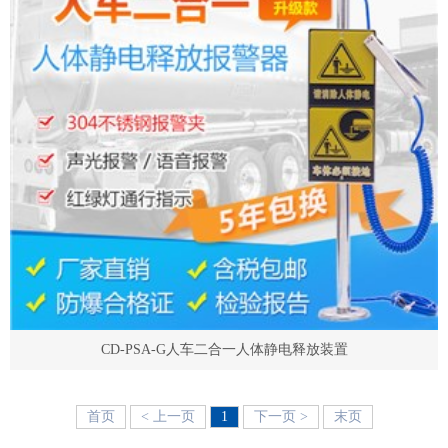
CD-PSA-G人车二合一人体静电释放装置
首页
< 上一页
1
下一页 >
末页