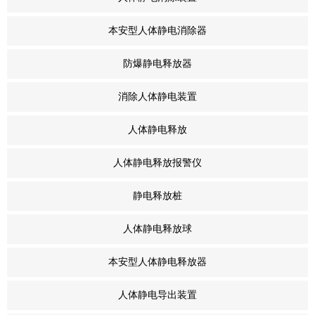
+
本安型人体静电消除器
+
防爆静电释放器
+
消除人体静电装置
+
人体静电释放
+
人体静电释放报警仪
+
静电释放桩
+
人体静电释放球
+
本安型人体静电释放器
+
人体静电导出装置