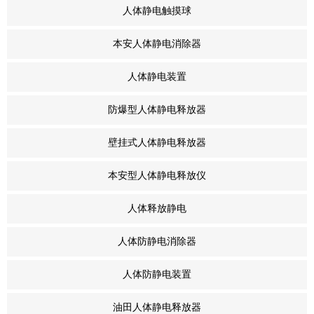
+
人体静电触摸球
+
本安人体静电消除器
+
人体静电装置
+
防爆型人体静电释放器
+
壁挂式人体静电释放器
+
本安型人体静电释放仪
+
人体释放静电
+
人体防静电消除器
+
人体防静电装置
+
油田人体静电释放器