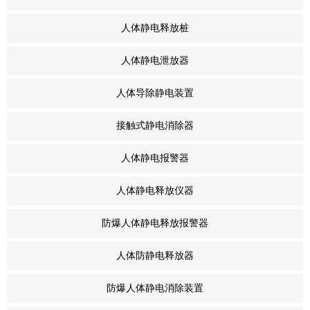
+
人体静电释放桩
+
人体静电泄放器
+
人体导除静电装置
+
接触式静电消除器
+
人体静电报警器
+
人体静电释放仪器
+
防爆人体静电释放报警器
+
人体防静电释放器
+
防爆人体静电消除装置