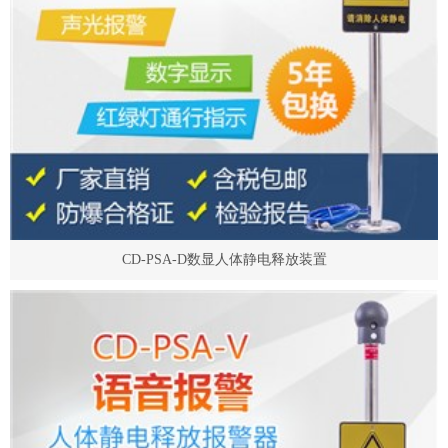
CD-PSA-D数显人体静电释放装置