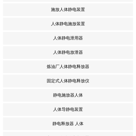
+
施放人体静电装置
+
人体静电施放装置
+
人体静电泄用器
+
人体静电放泄器
+
炼油厂人体静电释放器
+
固定式人体静电释放仪
+
静电施放器人体
+
人体导静电装置
+
静电释放器 人体