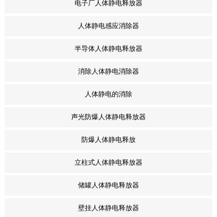
+
电子厂人体静电释放器
+
人体静电感应消除器
+
半导体人体静电释放器
+
消除人体静电消除器
+
人体静电的消除
+
声光防爆人体静电释放器
+
防爆人体静电释放
+
立柱式人体静电释放器
+
储罐人体静电释放器
+
壁挂人体静电释放器