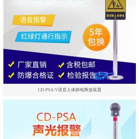
CD-PSA-V语音人体静电释放装置