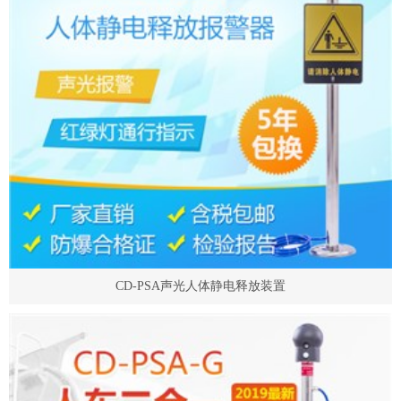
CD-PSA声光人体静电释放装置