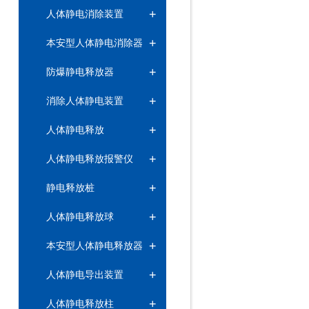
+
人体静电消除装置
+
本安型人体静电消除器
+
防爆静电释放器
+
消除人体静电装置
+
人体静电释放
+
人体静电释放报警仪
+
静电释放桩
+
人体静电释放球
+
本安型人体静电释放器
+
人体静电导出装置
+
人体静电释放柱