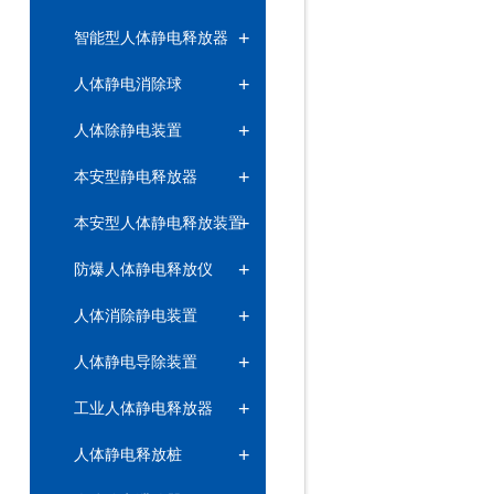
+
智能型人体静电释放器
+
人体静电消除球
+
人体除静电装置
+
本安型静电释放器
+
本安型人体静电释放装置
+
防爆人体静电释放仪
+
人体消除静电装置
+
人体静电导除装置
+
工业人体静电释放器
+
人体静电释放桩