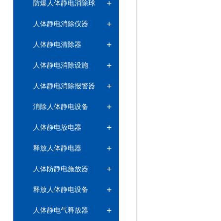
+
防爆人体静电消除球
+
人体静电消除仪器
+
人体静电清除器
+
人体静电消除设施
+
人体静电消除报警器
+
消除人体静电设备
+
人体静电放电器
+
释放人体静电器
+
人体防静电施放器
+
释放人体静电设备
+
人体静电气释放器