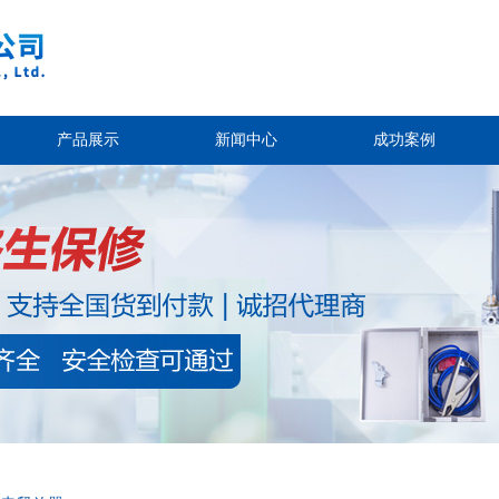
产品展示
新闻中心
成功案例