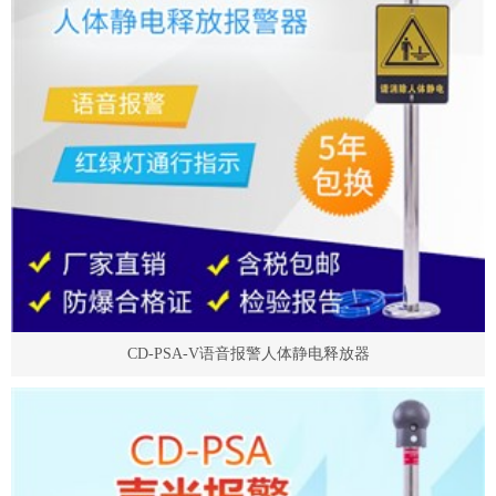
CD-PSA-V语音报警人体静电释放器