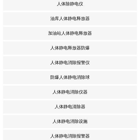
+
人体除静电仪
+
油库人体静电释放器
+
加油站人体静电释放器
+
人体静电释放器防爆
+
人体静电消除报警仪
+
防爆人体静电消除球
+
人体静电消除仪器
+
人体静电清除器
+
人体静电消除设施
+
人体静电消除报警器