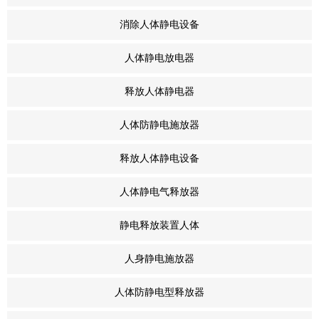
+
消除人体静电设备
+
人体静电放电器
+
释放人体静电器
+
人体防静电施放器
+
释放人体静电设备
+
人体静电气释放器
+
静电释放装置人体
+
人身静电施放器
+
人体防静电型释放器