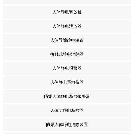
+
人体静电释放桩
+
人体静电泄放器
+
人体导除静电装置
+
接触式静电消除器
+
人体静电报警器
+
人体静电释放仪器
+
防爆人体静电释放报警器
+
人体防静电释放器
+
防爆人体静电消除装置