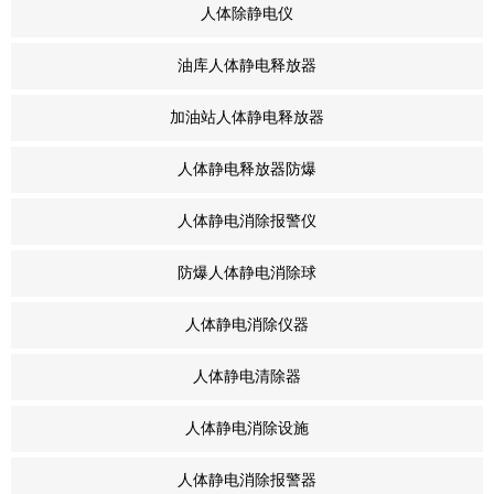
+
人体除静电仪
+
油库人体静电释放器
+
加油站人体静电释放器
+
人体静电释放器防爆
+
人体静电消除报警仪
+
防爆人体静电消除球
+
人体静电消除仪器
+
人体静电清除器
+
人体静电消除设施
+
人体静电消除报警器