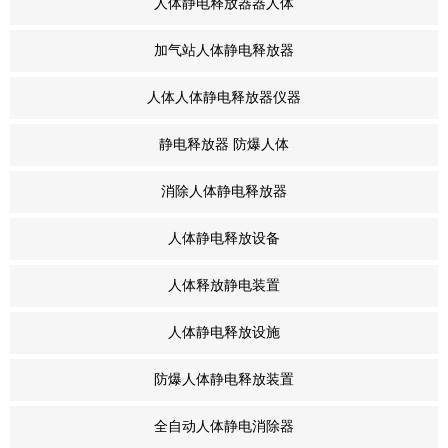
+
人体静电释放器器人体
+
加气站人体静电释放器
+
人体人体静电释放器仪器
+
静电释放器 防爆人体
+
消除人体静电释放器
+
人体静电释放设备
+
人体释放静电装置
+
人体静电释放设施
+
防爆人体静电释放装置
+
全自动人体静电消除器