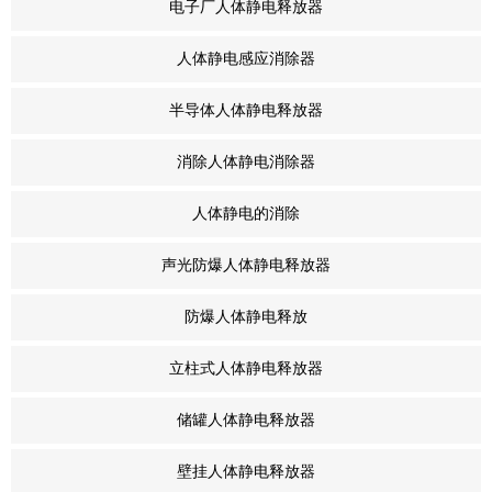
+
电子厂人体静电释放器
+
人体静电感应消除器
+
半导体人体静电释放器
+
消除人体静电消除器
+
人体静电的消除
+
声光防爆人体静电释放器
+
防爆人体静电释放
+
立柱式人体静电释放器
+
储罐人体静电释放器
+
壁挂人体静电释放器