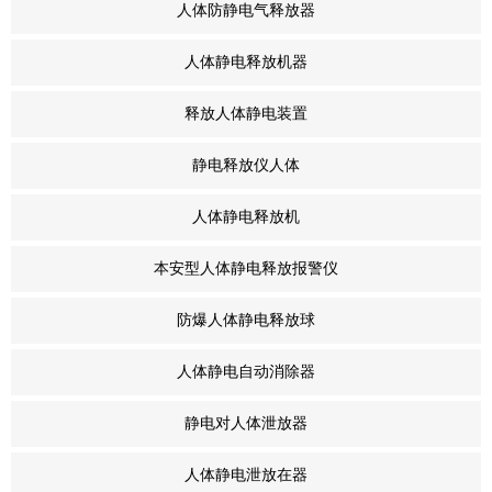
+
人体防静电气释放器
+
人体静电释放机器
+
释放人体静电装置
+
静电释放仪人体
+
人体静电释放机
+
本安型人体静电释放报警仪
+
防爆人体静电释放球
+
人体静电自动消除器
+
静电对人体泄放器
+
人体静电泄放在器