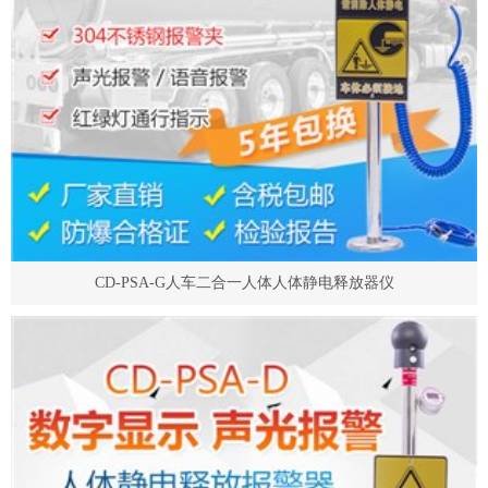
CD-PSA-G人车二合一人体人体静电释放器仪