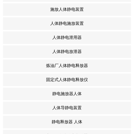
+
施放人体静电装置
+
人体静电施放装置
+
人体静电泄用器
+
人体静电放泄器
+
炼油厂人体静电释放器
+
固定式人体静电释放仪
+
静电施放器人体
+
人体导静电装置
+
静电释放器 人体