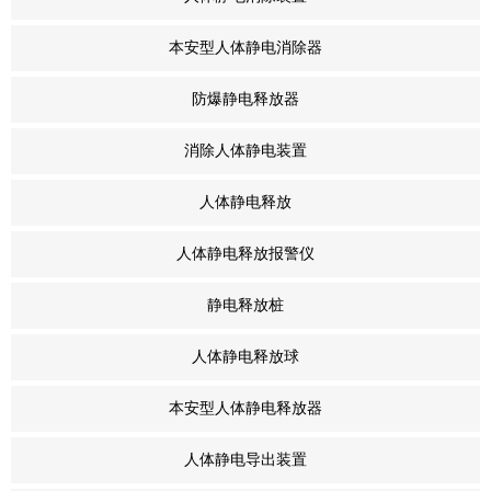
+
本安型人体静电消除器
+
防爆静电释放器
+
消除人体静电装置
+
人体静电释放
+
人体静电释放报警仪
+
静电释放桩
+
人体静电释放球
+
本安型人体静电释放器
+
人体静电导出装置