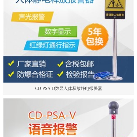
CD-PSA-D数显人体释放静电报警器