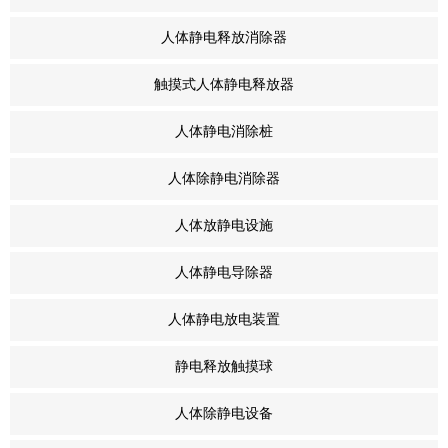
+
人体静电释放消除器
+
触摸式人体静电释放器
+
人体静电消除桩
+
人体除静电消除器
+
人体放静电设施
+
人体静电导除器
+
人体静电放电装置
+
静电释放触摸球
+
人体除静电设备