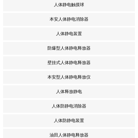
+
人体静电触摸球
+
本安人体静电消除器
+
人体静电装置
+
防爆型人体静电释放器
+
壁挂式人体静电释放器
+
本安型人体静电释放仪
+
人体释放静电
+
人体防静电消除器
+
人体防静电装置
+
油田人体静电释放器