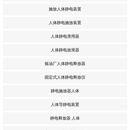
+
施放人体静电装置
+
人体静电施放装置
+
人体静电泄用器
+
人体静电放泄器
+
炼油厂人体静电释放器
+
固定式人体静电释放仪
+
静电施放器人体
+
人体导静电装置
+
静电释放器 人体