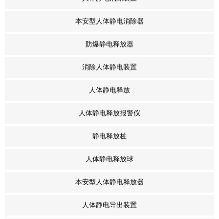
+
本安型人体静电消除器
+
防爆静电释放器
+
消除人体静电装置
+
人体静电释放
+
人体静电释放报警仪
+
静电释放桩
+
人体静电释放球
+
本安型人体静电释放器
+
人体静电导出装置