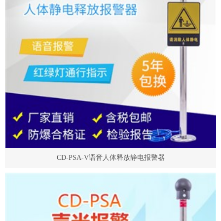
CD-PSA-V语音人体释放静电报警器