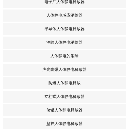
+
电子厂人体静电释放器
+
人体静电感应消除器
+
半导体人体静电释放器
+
消除人体静电消除器
+
人体静电的消除
+
声光防爆人体静电释放器
+
防爆人体静电释放
+
立柱式人体静电释放器
+
储罐人体静电释放器
+
壁挂人体静电释放器