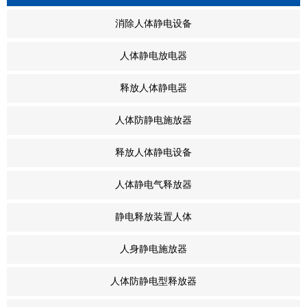
+
消除人体静电设备
+
人体静电放电器
+
释放人体静电器
+
人体防静电施放器
+
释放人体静电设备
+
人体静电气释放器
+
静电释放装置人体
+
人身静电施放器
+
人体防静电型释放器