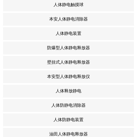
+
人体静电触摸球
+
本安人体静电消除器
+
人体静电装置
+
防爆型人体静电释放器
+
壁挂式人体静电释放器
+
本安型人体静电释放仪
+
人体释放静电
+
人体防静电消除器
+
人体防静电装置
+
油田人体静电释放器