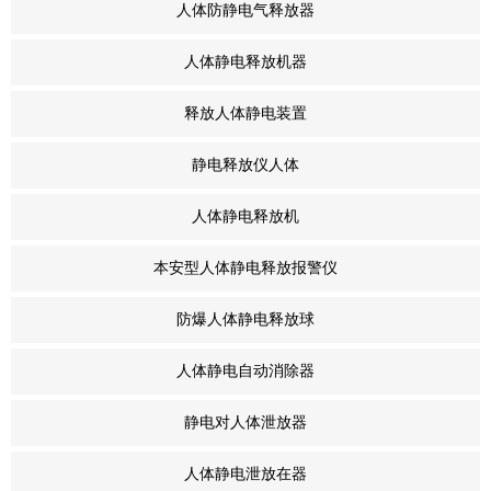
+
人体防静电气释放器
+
人体静电释放机器
+
释放人体静电装置
+
静电释放仪人体
+
人体静电释放机
+
本安型人体静电释放报警仪
+
防爆人体静电释放球
+
人体静电自动消除器
+
静电对人体泄放器
+
人体静电泄放在器