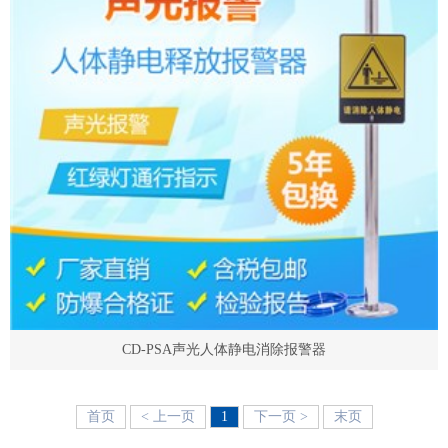
CD-PSA声光人体静电消除报警器
首页
< 上一页
1
下一页 >
末页