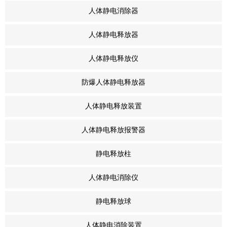
+
人体静电消除器
+
人体静电释放器
+
人体静电释放仪
+
防爆人体静电释放器
+
人体静电释放装置
+
人体静电释放报警器
+
静电释放柱
+
人体静电消除仪
+
静电释放球
+
人体静电消除装置