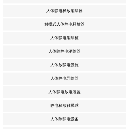
+
人体静电释放消除器
+
触摸式人体静电释放器
+
人体静电消除桩
+
人体除静电消除器
+
人体放静电设施
+
人体静电导除器
+
人体静电放电装置
+
静电释放触摸球
+
人体除静电设备