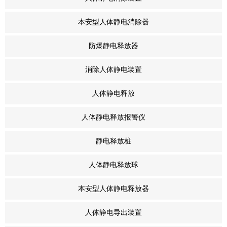
+
本安型人体静电消除器
+
防爆静电释放器
+
消除人体静电装置
+
人体静电释放
+
人体静电释放报警仪
+
静电释放桩
+
人体静电释放球
+
本安型人体静电释放器
+
人体静电导出装置