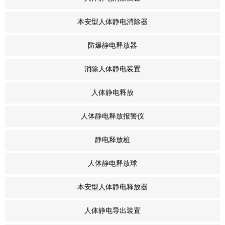
+
本安型人体静电消除器
+
防爆静电释放器
+
消除人体静电装置
+
人体静电释放
+
人体静电释放报警仪
+
静电释放桩
+
人体静电释放球
+
本安型人体静电释放器
+
人体静电导出装置