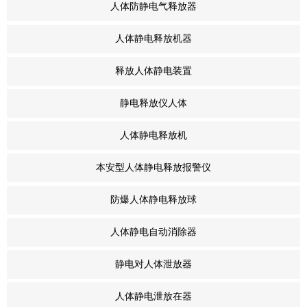
+
人体防静电气释放器
+
人体静电释放机器
+
释放人体静电装置
+
静电释放仪人体
+
人体静电释放机
+
本安型人体静电释放报警仪
+
防爆人体静电释放球
+
人体静电自动消除器
+
静电对人体泄放器
+
人体静电泄放在器