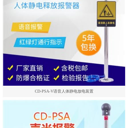
CD-PSA-V语音人体静电放电装置