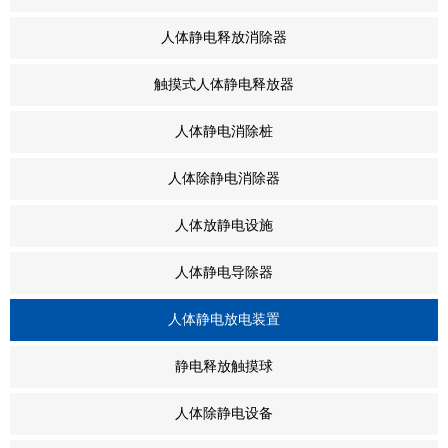
+
人体静电释放消除器
+
触摸式人体静电释放器
+
人体静电消除桩
+
人体除静电消除器
+
人体放静电设施
+
人体静电导除器
-
人体静电放电装置
+
静电释放触摸球
+
人体除静电设备