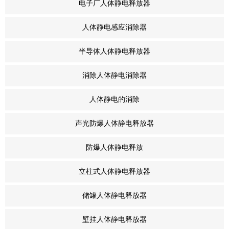
+
电子厂人体静电释放器
+
人体静电感应消除器
+
半导体人体静电释放器
+
消除人体静电消除器
+
人体静电的消除
+
声光防爆人体静电释放器
+
防爆人体静电释放
+
立柱式人体静电释放器
+
储罐人体静电释放器
+
壁挂人体静电释放器