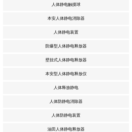
+
人体静电触摸球
+
本安人体静电消除器
+
人体静电装置
+
防爆型人体静电释放器
+
壁挂式人体静电释放器
+
本安型人体静电释放仪
+
人体释放静电
+
人体防静电消除器
+
人体防静电装置
+
油田人体静电释放器