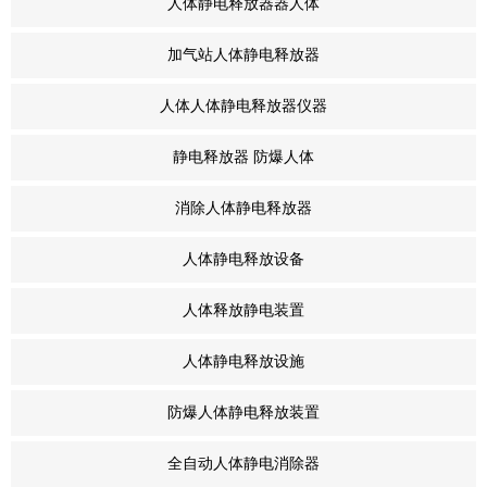
+
人体静电释放器器人体
+
加气站人体静电释放器
+
人体人体静电释放器仪器
+
静电释放器 防爆人体
+
消除人体静电释放器
+
人体静电释放设备
+
人体释放静电装置
+
人体静电释放设施
+
防爆人体静电释放装置
+
全自动人体静电消除器