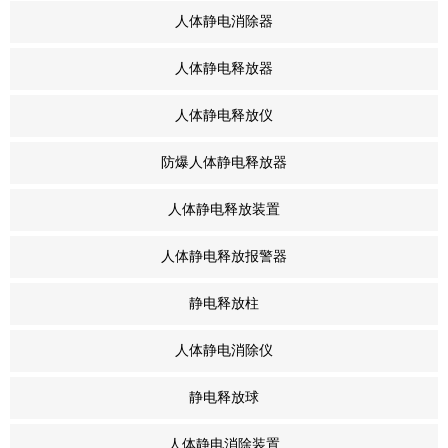
+
人体静电消除器
+
人体静电释放器
+
人体静电释放仪
+
防爆人体静电释放器
+
人体静电释放装置
+
人体静电释放报警器
+
静电释放柱
+
人体静电消除仪
+
静电释放球
+
人体静电消除装置