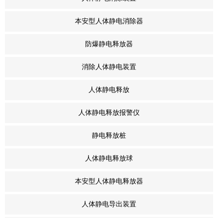
+
本安型人体静电消除器
+
防爆静电释放器
+
消除人体静电装置
+
人体静电释放
+
人体静电释放报警仪
+
静电释放桩
+
人体静电释放球
+
本安型人体静电释放器
+
人体静电导出装置