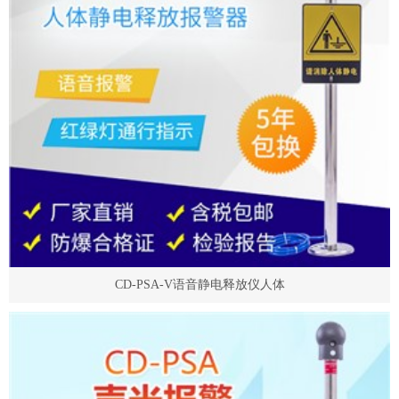
CD-PSA-V语音静电释放仪人体