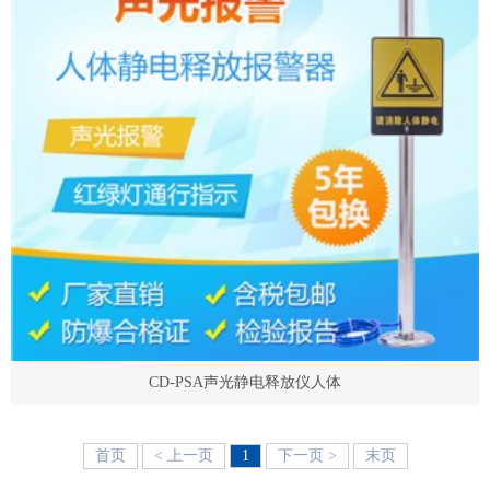
CD-PSA声光静电释放仪人体
首页
< 上一页
1
下一页 >
末页