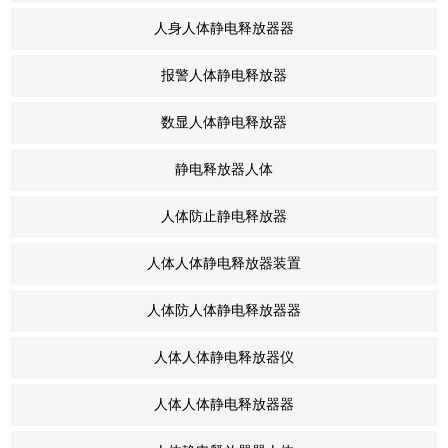
+
人身人体静电释放器器
+
报警人体静电释放器
+
数显人体静电释放器
+
静电释放器人体
+
人体防止静电释放器
+
人体人体静电释放器装置
+
人体防人体静电释放器器
+
人体人体静电释放器仪
+
人体人体静电释放器器