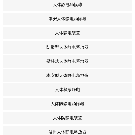
+
人体静电触摸球
+
本安人体静电消除器
+
人体静电装置
+
防爆型人体静电释放器
+
壁挂式人体静电释放器
+
本安型人体静电释放仪
+
人体释放静电
+
人体防静电消除器
+
人体防静电装置
+
油田人体静电释放器