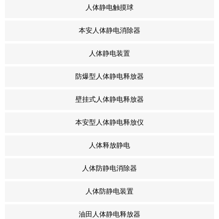
+
人体静电触摸球
+
本安人体静电消除器
+
人体静电装置
+
防爆型人体静电释放器
+
壁挂式人体静电释放器
+
本安型人体静电释放仪
+
人体释放静电
+
人体防静电消除器
+
人体防静电装置
+
油田人体静电释放器