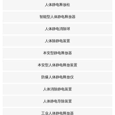
+
人体静电释放柱
+
智能型人体静电释放器
+
人体静电消除球
+
人体除静电装置
+
本安型静电释放器
+
本安型人体静电释放装置
+
防爆人体静电释放仪
+
人体消除静电装置
+
人体静电导除装置
+
工业人体静电释放器