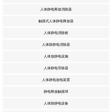
+
人体静电释放消除器
+
触摸式人体静电释放器
+
人体静电消除桩
+
人体除静电消除器
+
人体放静电设施
+
人体静电导除器
+
人体静电放电装置
+
静电释放触摸球
+
人体除静电设备