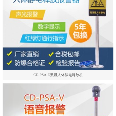
CD-PSA-D数显人体静电释放桩