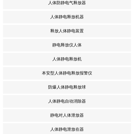
+
人体防静电气释放器
+
人体静电释放机器
+
释放人体静电装置
+
静电释放仪人体
+
人体静电释放机
+
本安型人体静电释放报警仪
+
防爆人体静电释放球
+
人体静电自动消除器
+
静电对人体泄放器
+
人体静电泄放在器