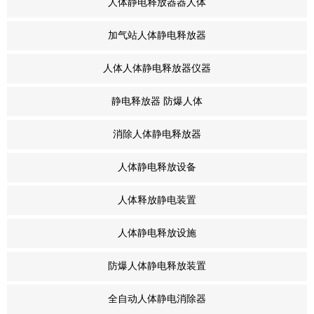
+
人体静电释放器器人体
+
加气站人体静电释放器
+
人体人体静电释放器仪器
+
静电释放器 防爆人体
+
消除人体静电释放器
+
人体静电释放设备
+
人体释放静电装置
+
人体静电释放设施
+
防爆人体静电释放装置
+
全自动人体静电消除器