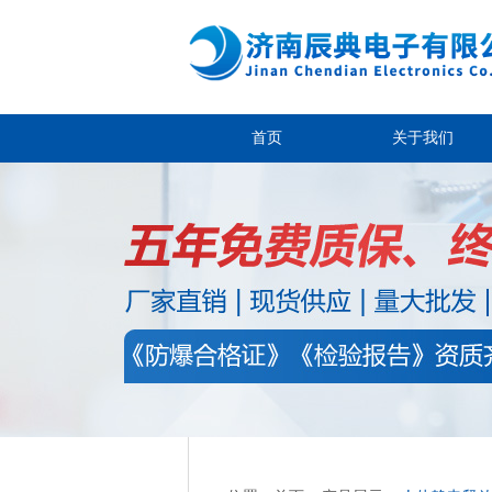
首页
关于我们