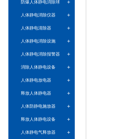
+
防爆人体静电消除球
+
人体静电消除仪器
+
人体静电清除器
+
人体静电消除设施
+
人体静电消除报警器
+
消除人体静电设备
+
人体静电放电器
+
释放人体静电器
+
人体防静电施放器
+
释放人体静电设备
+
人体静电气释放器