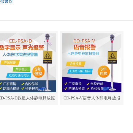
放报警仪
CD-PSA-D数显人体静电释放报
CD-PSA-V语音人体静电释放报
警仪
警仪