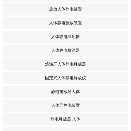
+
施放人体静电装置
+
人体静电施放装置
+
人体静电泄用器
+
人体静电放泄器
+
炼油厂人体静电释放器
+
固定式人体静电释放仪
+
静电施放器人体
+
人体导静电装置
+
静电释放器 人体