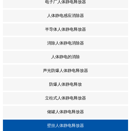
+
电子厂人体静电释放器
+
人体静电感应消除器
+
半导体人体静电释放器
+
消除人体静电消除器
+
人体静电的消除
+
声光防爆人体静电释放器
+
防爆人体静电释放
+
立柱式人体静电释放器
+
储罐人体静电释放器
-
壁挂人体静电释放器