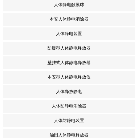
+
人体静电触摸球
+
本安人体静电消除器
+
人体静电装置
+
防爆型人体静电释放器
+
壁挂式人体静电释放器
+
本安型人体静电释放仪
+
人体释放静电
+
人体防静电消除器
+
人体防静电装置
+
油田人体静电释放器