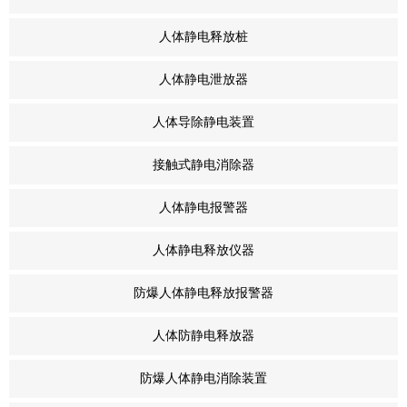
+
人体静电释放桩
+
人体静电泄放器
+
人体导除静电装置
+
接触式静电消除器
+
人体静电报警器
+
人体静电释放仪器
+
防爆人体静电释放报警器
+
人体防静电释放器
+
防爆人体静电消除装置