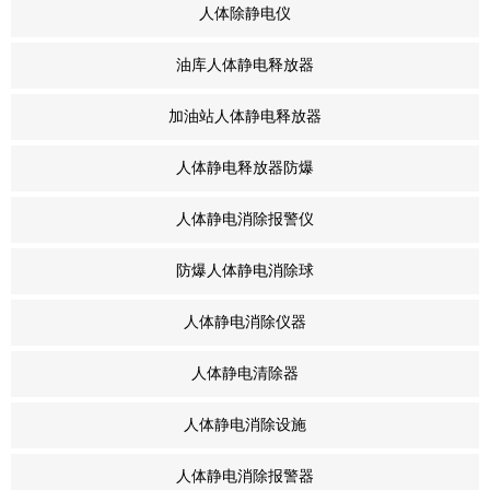
+
人体除静电仪
+
油库人体静电释放器
+
加油站人体静电释放器
+
人体静电释放器防爆
+
人体静电消除报警仪
+
防爆人体静电消除球
+
人体静电消除仪器
+
人体静电清除器
+
人体静电消除设施
+
人体静电消除报警器