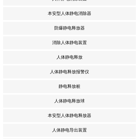
+
本安型人体静电消除器
+
防爆静电释放器
+
消除人体静电装置
+
人体静电释放
+
人体静电释放报警仪
+
静电释放桩
+
人体静电释放球
+
本安型人体静电释放器
+
人体静电导出装置