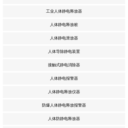
+
工业人体静电释放器
+
人体静电释放桩
+
人体静电泄放器
+
人体导除静电装置
+
接触式静电消除器
+
人体静电报警器
+
人体静电释放仪器
+
防爆人体静电释放报警器
+
人体防静电释放器