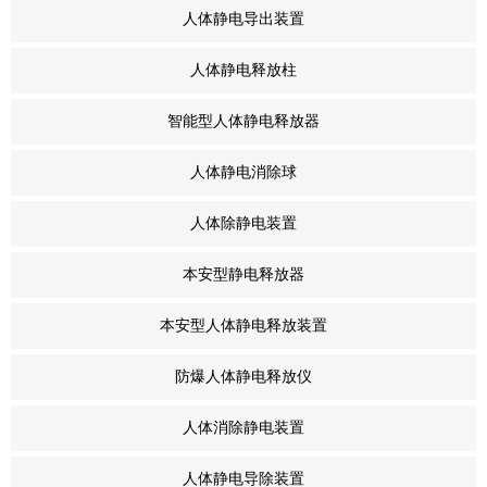
+
人体静电导出装置
+
人体静电释放柱
+
智能型人体静电释放器
+
人体静电消除球
+
人体除静电装置
+
本安型静电释放器
+
本安型人体静电释放装置
+
防爆人体静电释放仪
+
人体消除静电装置
+
人体静电导除装置