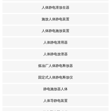
+
人体静电泄放在器
+
施放人体静电装置
+
人体静电施放装置
+
人体静电泄用器
+
人体静电放泄器
+
炼油厂人体静电释放器
+
固定式人体静电释放仪
+
静电施放器人体
+
人体导静电装置