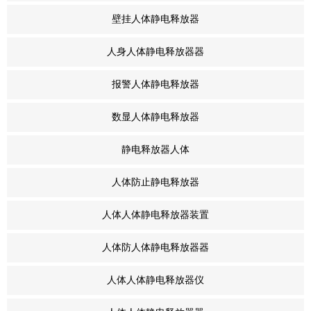
+
壁挂人体静电释放器
+
人身人体静电释放器器
+
报警人体静电释放器
+
数显人体静电释放器
+
静电释放器人体
+
人体防止静电释放器
+
人体人体静电释放器装置
+
人体防人体静电释放器器
+
人体人体静电释放器仪