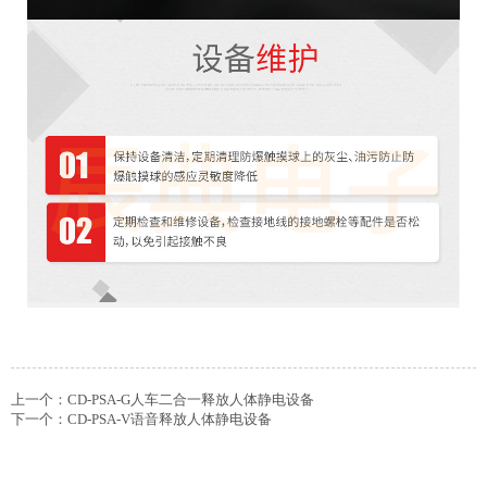
上一个：
CD-PSA-G人车二合一释放人体静电设备
下一个：
CD-PSA-V语音释放人体静电设备