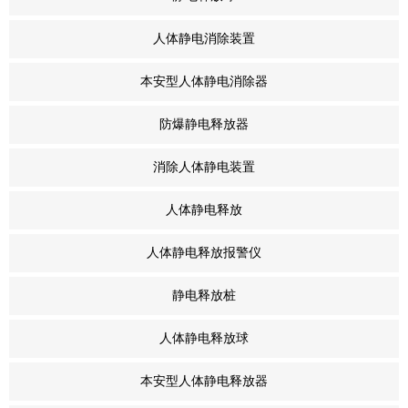
+
人体静电消除装置
+
本安型人体静电消除器
+
防爆静电释放器
+
消除人体静电装置
+
人体静电释放
+
人体静电释放报警仪
+
静电释放桩
+
人体静电释放球
+
本安型人体静电释放器